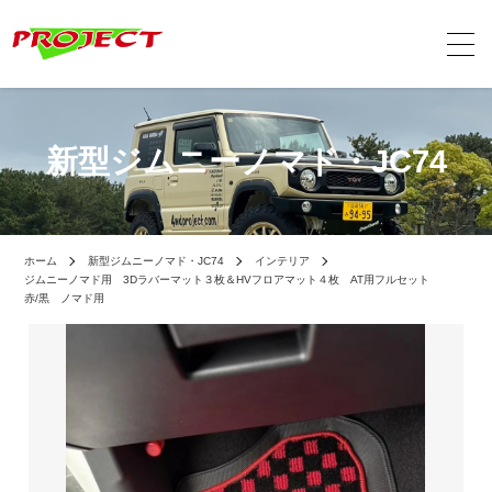
新型ジムニーノマド・JC74
ホーム
新型ジムニーノマド・JC74
インテリア
ジムニーノマド用 3Dラバーマット３枚＆HVフロアマット４枚 AT用フルセット
赤/黒 ノマド用