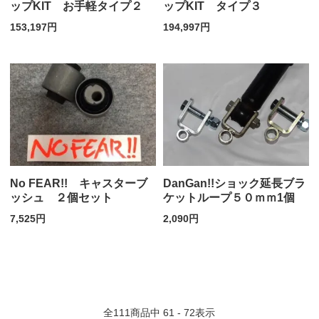
ップKIT お手軽タイプ２
ップKIT タイプ３
153,197円
194,997円
No FEAR!! キャスターブ
DanGan!!ショック延長ブラ
ッシュ ２個セット
ケットループ５０ｍｍ1個
7,525円
2,090円
全
111
商品中
61 - 72
表示