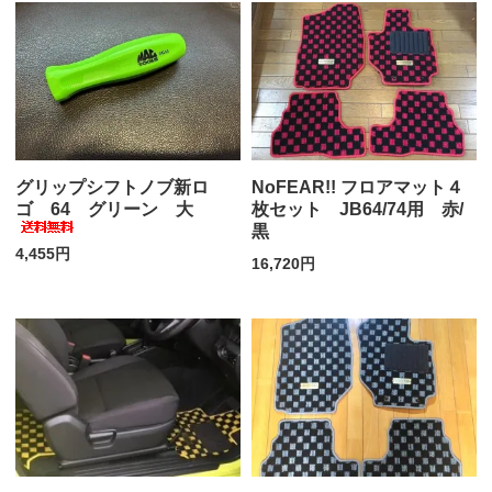
グリップシフトノブ新ロ
NoFEAR!! フロアマット４
ゴ 64 グリーン 大
枚セット JB64/74用 赤/
黒
4,455円
16,720円